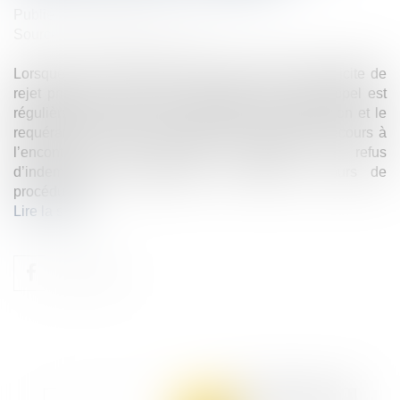
Publié le :
10/03/2021
Source :
www.dalloz-actualite.fr
Lorsque le recours formé contre une décision implicite de
rejet prise par le FIVA est recevable, la cour d’appel est
régulièrement saisie de la demande d’indemnisation et le
requérant n’est pas tenu de former un nouveau recours à
l’encontre d’une décision expresse de refus
d’indemnisation notifiée par le fonds en cours de
procédure...
Lire la suite