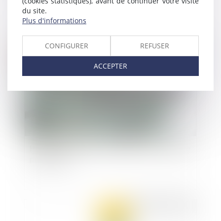
(cookies statistiques), avant de continuer votre visite
du site.
Plus d'informations
Publié le :
16/09/2020
CONFIGURER
REFUSER
ACCEPTER
Préjudice d’anxiété : précisions sur le délai de
prescription
Publié le :
26/08/2020