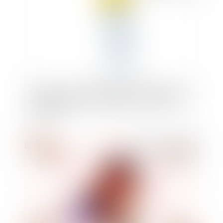
Amiante : point de départ du délai d’action du
salarié exposé pour réparation du préjudice
d’anxiété
Publié le :
27/05/2020