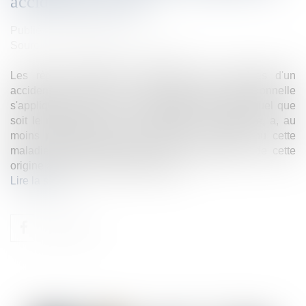
accident de travail
Publié le :
31/05/2024
Source :
www.lemag-juridique.com
Les règles protectrices applicables aux victimes d'un
accident du travail ou d'une maladie professionnelle
s'appliquent dès lors que l'inaptitude du salarié, quel que
soit le moment où elle est constatée ou invoquée, a, au
moins partiellement, pour origine cet accident ou cette
maladie et que l'employeur avait connaissance de cette
origine au moment du licenciement...
Lire la suite