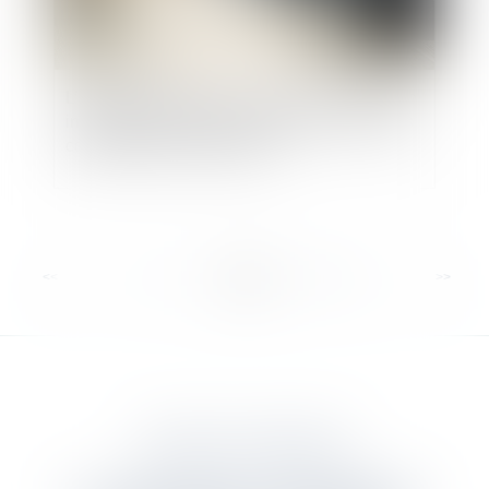
L’indemnisation des accidents du travail avec
incapacité permanente compense-t-elle leurs
conséquences financières ?
<<
<
...
5
6
7
8
9
10
11
...
>
>>
DANJOU & ASSOCIES