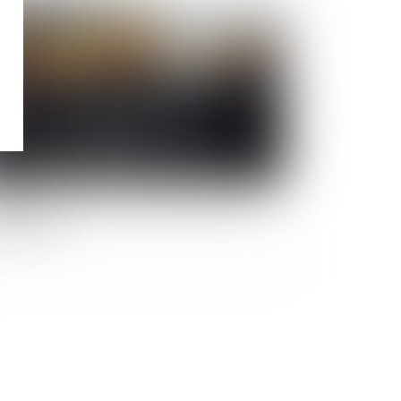
Publié le :
08/02/2023
iante : le préjudice d’anxiété refusé à 122
dérurgistes