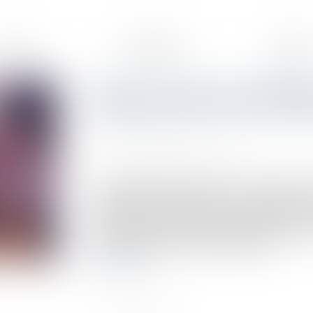
Avocats
Compétences
Actualité
Alcool au volant : les obligat
formation des salariés à la pr
Publié le :
19/05/2023
Source :
www.droits-pharmacie.fr
La consommation d’alcool au volant est 
conséquences dramatiques sur la sécurité rou
matière de prévention et de sensibilisation 
volant. Quelles sont les obligations légales 
entreprises pour réduire les risques ?...
Lire la suite