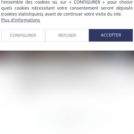
l'ensemble des cookies ou sur « CONFIGURER » pour choisir
2023
Publié le :
21/02/2023
quels cookies nécessitant votre consentement seront déposés
(cookies statistiques), avant de continuer votre visite du site.
Plus d'informations
ACCEPTER
CONFIGURER
REFUSER
L’exposition volontaire et illégale des
Am
employés à l’amiante constitue un
si
manquement de l’employeur à son obligation
de loyauté
<<
<
...
9
10
11
12
13
14
15
>
>>