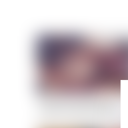
Publié le :
19/05/
Alcool au volant : les obligations de
l'employeur en matière de formation des
salariés à la prévention des risques