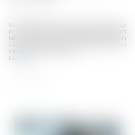
Publié le :
23/03/2022
Source :
www.efl.fr
Un salarié peut être licencié pour une faute commise
dans le cadre de sa vie personnelle, dès lors que les
faits se rattachent à sa vie professionnelle. Illustration
à propos d’un accident de la circulation commis au
volant d’un véhicule de fonction...
Lire la suite
Publié le :
01/02/2023