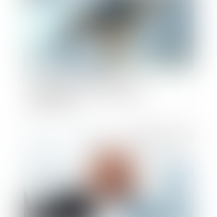
Rente AT/MP et indemnisation
complémentaire : un revirement de
jurisprudence
Publié le :
04/01/2023