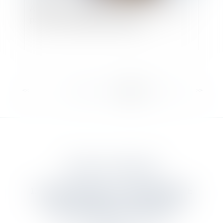
Amiante : un «préjudice d’anxiété» reconnu
pour une centaine de cheminots
<<
<
...
9
10
11
12
13
14
15
>
>>
DANJOU & ASSOCIES
12 rue Edmond Rostand - 13006 MARSEILLE
Tél :
04 91 55 68 97
- Fax : 04 91 55 05 16
Mail :
contact@danjou-associes.fr