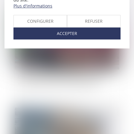
Plus d'informations
Publié le :
23/03/2022
CONFIGURER
REFUSER
ACCEPTER
L’accident en état d’ébriété au volant d’un
véhicule de fonction, une faute grave ?
Publié le :
19/01/2022