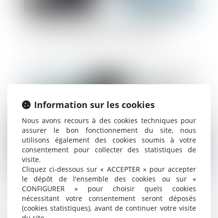
Amiante : rappel sur les documents valant
point de départ du délai de prescription
Publié le :
03/08/2022
Information sur les cookies
Nous avons recours à des cookies techniques pour
assurer le bon fonctionnement du site, nous
utilisons également des cookies soumis à votre
consentement pour collecter des statistiques de
visite.
Cliquez ci-dessous sur « ACCEPTER » pour accepter
le dépôt de l'ensemble des cookies ou sur «
Photographie statistique de la sinistralité au
CONFIGURER » pour choisir quels cookies
travail en France selon le sexe
nécessitant votre consentement seront déposés
(cookies statistiques), avant de continuer votre visite
du site.