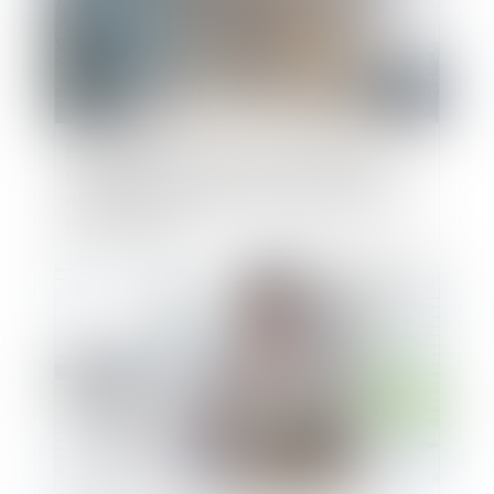
Possibilité pour une union de syndicats
professionnels de demander l'indemnisation
du préjudice résultant de l'atteinte portée à
l'intérêt collectif
Publié le :
12/01/2022