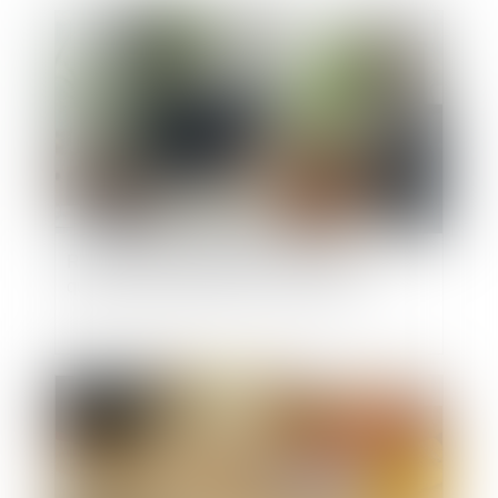
Publié le :
18/08/2025
Rupture conventionnelle et licenciement :
quelle indemnité est due au salarié ?
Publié le :
31/07/2025