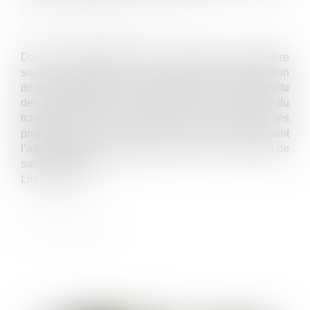
Publié le :
26/06/2025
Source :
www.lemag-juridique.com
Dans un arrêt rendu le 11 juin 2025, la chambre
sociale a rappelé avec force la portée de l’obligation
de sécurité pesant sur l’employeur, en ce qu’en vertu
des articles L 4121-1, L 4624-3 et L 4624-6 du Code du
travail, l’employeur doit prendre en compte les
propositions du médecin du travail concernant
l’adaptation du poste, notamment en lien avec l’état de
santé du salarié...
Lire la suite