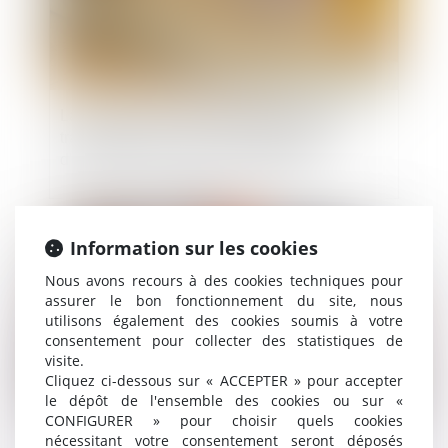
La Commission améliore la protection des
travailleurs grâce à de nouvelles limites
d'exposition aux produits chimiques
Publié le :
24/07/2025
Information sur les cookies
Nous avons recours à des cookies techniques pour
assurer le bon fonctionnement du site, nous
utilisons également des cookies soumis à votre
consentement pour collecter des statistiques de
visite.
Cliquez ci-dessous sur « ACCEPTER » pour accepter
le dépôt de l'ensemble des cookies ou sur «
CONFIGURER » pour choisir quels cookies
nécessitant votre consentement seront déposés
Tout savoir sur l’évaluation des risques