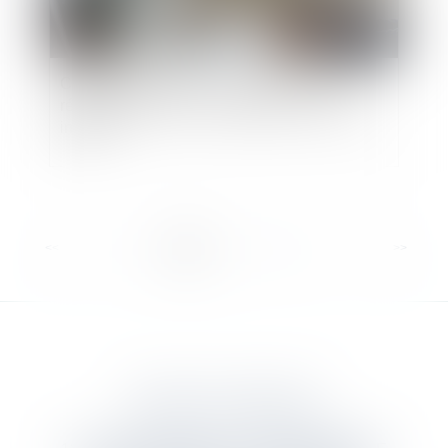
Canicule au travail : un nouveau cadre
réglementaire face aux épisodes de chaleur
intense
<<
<
1
2
3
4
5
6
7
...
>
>>
DANJOU & ASSOCIES