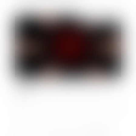
Publié le :
11/09/2019
Scandale de l’amiante : vers un procès au
pénal
<<
<
...
9
10
11
12
13
14
15
>
>>