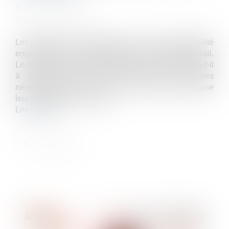
Publié le :
27/05/2020
Source :
www.efl.fr
Les employeurs craignent de voir leur responsabilité
engagée en cas de contamination sur le lieu de travail.
Le respect des fiches pratiques du ministère suffira-t-il
à prouver qu'ils ont pris toutes les mesures
nécessaires pour éviter le risque, comme leur impose
leur obligation de sécurité...
Lire la suite
Publié le :
27/05/2020