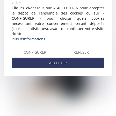
visite.
Cliquez ci-dessous sur « ACCEPTER » pour accepter
le dépôt de l'ensemble des cookies ou sur «
CONFIGURER » pour choisir quels cookies
Exposition à l’amiante : constitutions de partie
nécessitant votre consentement seront déposés
civile incidentes irrecevables faute de faits
(cookies statistiques), avant de continuer votre visite
indivisibles
du site.
Plus d'informations
Publié le :
05/02/2020
CONFIGURER
REFUSER
ACCEPTER
Préjudice d’agrément : autonomie de la
notion, rigueur de la preuve