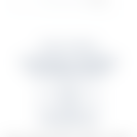
DANJOU & ASSOCIES
12 rue Edmond Rostand - 13006 MARSEILLE
Tél :
04 91 55 68 97
- Fax : 04 91 55 05 16
Mail :
contact@danjou-associes.fr
CONTACT
ACCÈS
PRISE DE RENDEZ-VOUS