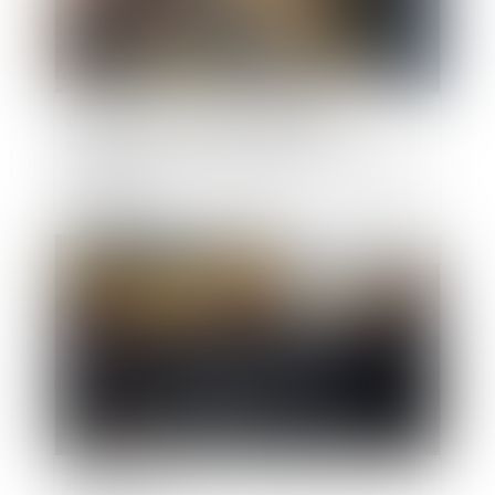
L’exposition volontaire et illégale des
employés à l’amiante constitue un
manquement de l’employeur à son obligation
de loyauté
Publié le :
08/02/2023
Amiante : le préjudice d’anxiété refusé à 122