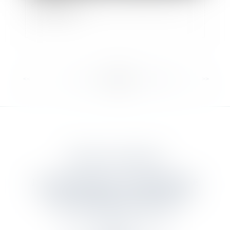
sidérurgistes
<<
<
...
9
10
11
12
13
14
15
>
>>
DANJOU & ASSOCIES
12 rue Edmond Rostand - 13006 MARSEILLE
Tél :
04 91 55 68 97
- Fax : 04 91 55 05 16
Mail :
contact@danjou-associes.fr