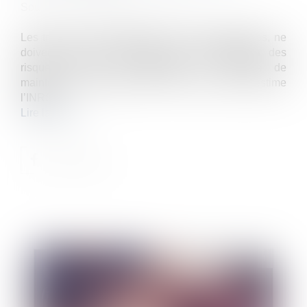
Source :
www.editions-legislatives.fr
Les travaux de maintenance, très accidentogènes, ne
doivent pas être dispensés d’une évaluation des
risques. Plans de prévention et contrats de
maintenance peuvent être de bons outils, estime
l’INRS...
Lire la suite
Publié le :
19/05/2023