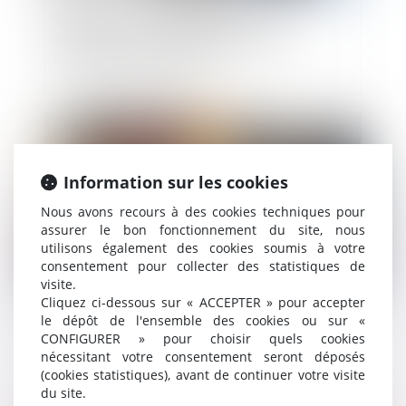
Santé au travail : mémento pour les
employeurs accueillant des jeunes en
formation professionnelle
Publié le :
28/04/2023
Information sur les cookies
Nous avons recours à des cookies techniques pour
assurer le bon fonctionnement du site, nous
utilisons également des cookies soumis à votre
consentement pour collecter des statistiques de
visite.
Cliquez ci-dessous sur « ACCEPTER » pour accepter
Pénibilité, usure professionnelle : le compte
le dépôt de l'ensemble des cookies ou sur «
professionnel de prévention (C2P)
CONFIGURER » pour choisir quels cookies
nécessitant votre consentement seront déposés
(cookies statistiques), avant de continuer votre visite
du site.