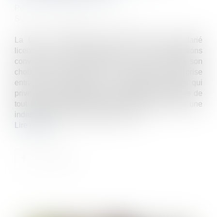
Publié le :
16/06/2025
Source :
www.lemag-juridique.com
La Cour a rappelé le 4 juin dernier qu'un salarié
licencié en méconnaissance des dispositions
conventionnelles de maintien de contrat peut, à son
choix, soit demander au repreneur (entreprise
entrante) la reprise de son contrat de travail (ce qui
prive le licenciement initial de l'entreprise sortante de
tout effet), soit demander à l'entrepreneur sortant une
indemnisation pour le préjudice subi...
Lire la suite