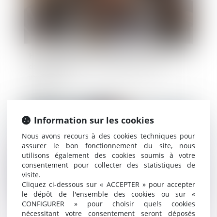
Harcèlement moral : l’absence de justification
des agissements de l’employeur lui est
imputable
Publié le :
04/03/2025
Information sur les cookies
Nous avons recours à des cookies techniques pour
assurer le bon fonctionnement du site, nous
utilisons également des cookies soumis à votre
consentement pour collecter des statistiques de
visite.
Cliquez ci-dessous sur « ACCEPTER » pour accepter
le dépôt de l'ensemble des cookies ou sur «
CONFIGURER » pour choisir quels cookies
nécessitant votre consentement seront déposés
La rupture abusive de la période d’essai ne