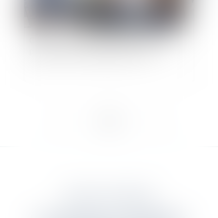
Comment les salariés et leurs représentants
pourront-ils circuler pendant les JO ?
<<
<
1
2
3
>
>>
DANJOU & ASSOCIES