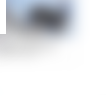
nté au travail : mémento pour les
ployeurs accueillant des jeunes en
rmation professionnelle