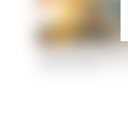
Réparation du préjudice d’anxiété lié à
l’exposition à l’amiante et saisine antérieur
l’inscription de l’établissement