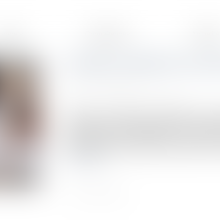
Avocats
Compétences
Actualité
Accident en télétravail, un pe
Publié le :
23/06/2023
Source :
formation.lefebvre-dalloz.fr
Depuis la crise sanitaire, le télétravail s’es
nos pratiques professionnelles. Que se passe-t
exemple chez soi en télétravail ? Pour éclai
fait un petit tour d’Europe de la question et 
Lire la suite