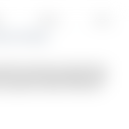
s
Honoraires
Contact
tit tour d’Europe
t développé et est désormais ancré culturellement dans
-il si l’on est victime d’accident lorsque l’on est par
rer cette question, l’organisme statistique Eurogip a
les enseignements de cette étude sont intéressants...