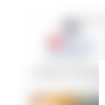
Publié le :
06/10/
Une tentative de suicide survenue en raiso
du travail constitue un accident du travail
Publié le :
09/06/