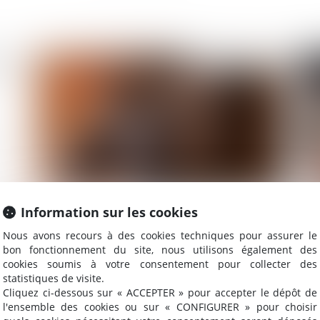
2023
Publié le :
01/09/2023
Information sur les cookies
n
Port de chaussures de sécurité obligatoire :
Ac
une protection essentielle pour les travailleurs
Nous avons recours à des cookies techniques pour assurer le
bon fonctionnement du site, nous utilisons également des
cookies soumis à votre consentement pour collecter des
statistiques de visite.
Cliquez ci-dessous sur « ACCEPTER » pour accepter le dépôt de
2023
Publié le :
19/05/2023
l'ensemble des cookies ou sur « CONFIGURER » pour choisir