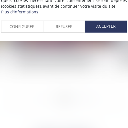
quels cookies nécessitant votre consentement seront déposés
(cookies statistiques), avant de continuer votre visite du site.
Plus d'informations
ACCEPTER
CONFIGURER
REFUSER
Alcool au volant : les obligations de
Sa
e à
l'employeur en matière de formation des
em
salariés à la prévention des risques
fo
<<
<
...
5
6
7
8
9
10
11
...
>
>>