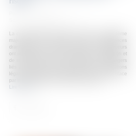
risques
Publié le :
19/05/2023
Source :
www.droits-pharmacie.fr
La consommation d’alcool au volant est un problème
majeur dans notre société, avec des conséquences
dramatiques sur la sécurité routière. Les employeurs
ont un rôle crucial à jouer en matière de prévention et
de sensibilisation de leurs salariés face aux dangers
liés à l’alcool au volant. Quelles sont les obligations
légales et quelles actions peuvent être mises en place
par les entreprises pour réduire les risques ?...
Lire la suite