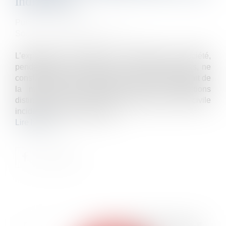
indivisibles
Publié le :
20/05/2020
Source :
www.dalloz-actualite.fr
L’exposition à l’amiante des salariés d’une société,
pendant plusieurs années et sur les mêmes sites, ne
constitue pas un fait unique et indivisible, procédant de
la même action coupable, mais des infractions
distinctes, de sorte que les constitutions de partie civile
incidentes sont irrecevables...
Lire la suite