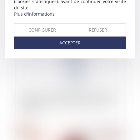
prescription
(cookies statistiques), avant de continuer votre visite
du site.
Plus d'informations
CONFIGURER
REFUSER
Publié le :
26/08/2020
ACCEPTER
Amiante : point de départ du délai d’action du
salarié exposé pour réparation du préjudice
d’anxiété
Publié le :
27/05/2020