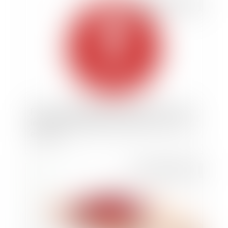
Publié le :
10/03/2021
FIVA : recevabilité du recours contre un refus
implicite d’indemnisation antérieur à un refus
explicite
Publié le :
18/11/2020