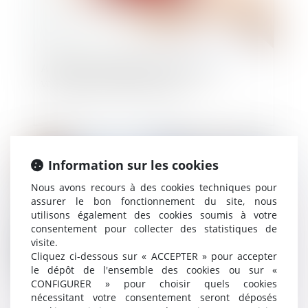
Assurance automobile et intervention
volontaire du FGAO au pénal
Publié le :
16/09/2020
Information sur les cookies
Nous avons recours à des cookies techniques pour
assurer le bon fonctionnement du site, nous
utilisons également des cookies soumis à votre
consentement pour collecter des statistiques de
visite.
Cliquez ci-dessous sur « ACCEPTER » pour accepter
le dépôt de l'ensemble des cookies ou sur «
CONFIGURER » pour choisir quels cookies
Préjudice d’anxiété : précisions sur le délai de
nécessitant votre consentement seront déposés