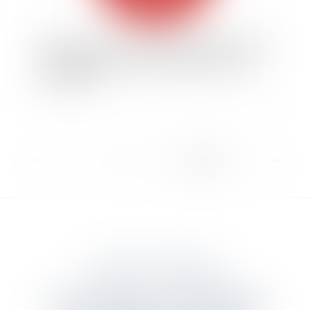
Exposition à l’amiante : constitutions de partie
civile incidentes irrecevables faute de faits
indivisibles
<<
<
...
6
7
8
9
10
11
12
>
>>
DANJOU & ASSOCIES
12 rue Edmond Rostand - 13006 MARSEILLE