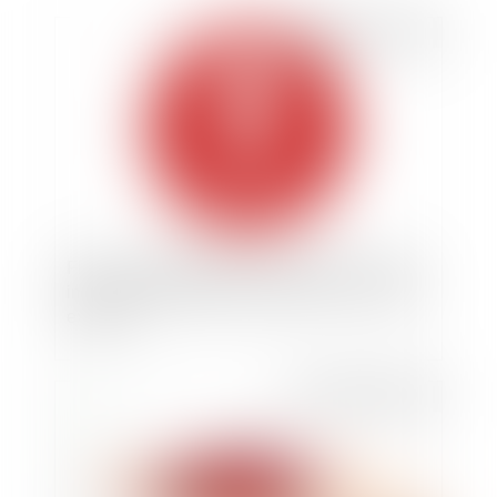
Publié le :
10/03/2021
FIVA : recevabilité du recours contre un refus
implicite d’indemnisation antérieur à un refus
explicite
Publié le :
18/11/2020