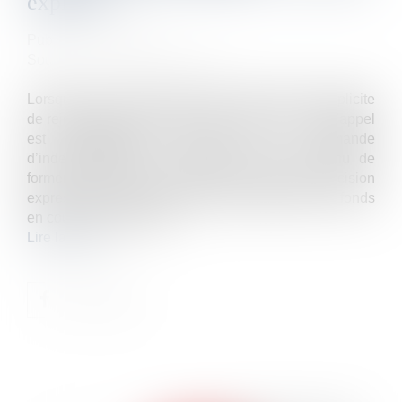
explicite
Publié le :
10/03/2021
Source :
www.dalloz-actualite.fr
Lorsque le recours formé contre une décision implicite
de rejet prise par le FIVA est recevable, la cour d’appel
est régulièrement saisie de la demande
d’indemnisation et le requérant n’est pas tenu de
former un nouveau recours à l’encontre d’une décision
expresse de refus d’indemnisation notifiée par le fonds
en cours de procédure...
Lire la suite