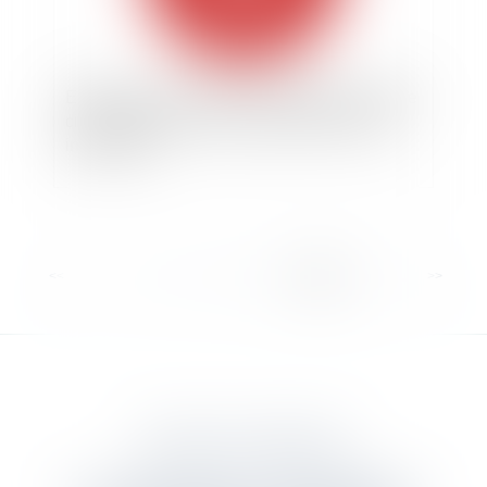
Exposition à l’amiante : constitutions de partie
civile incidentes irrecevables faute de faits
indivisibles
<<
<
...
6
7
8
9
10
11
12
>
>>
DANJOU & ASSOCIES