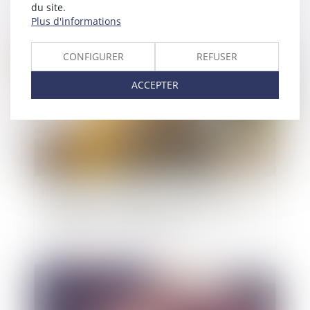
du site.
Plus d'informations
Publié le :
09/06/2023
CONFIGURER
REFUSER
ACCEPTER
Réparation du préjudice d’anxiété lié à
l’exposition à l’amiante et saisine antérieure à
l’inscription de l’établissement
Publié le :
19/05/2023