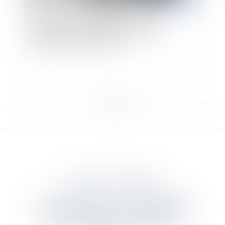
Santé au travail : mémento pour les
employeurs accueillant des jeunes en
formation professionnelle
<<
<
...
5
6
7
8
9
10
11
...
>
>>
DANJOU & ASSOCIES
12 rue Edmond Rostand - 13006 MARSEILLE
Tél :
04 91 55 68 97
- Fax : 04 91 55 05 16