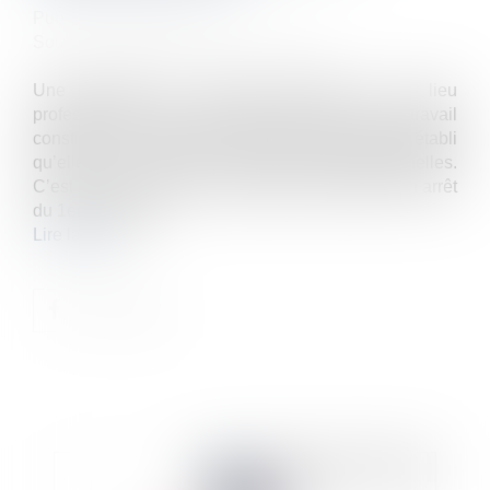
Publié le :
06/10/2023
Source :
entreprendre.service-public.fr
Une tentative de suicide survenue sur le lieu
professionnel mais en dehors des heures de travail
constitue un accident du travail dès lors qu’il est établi
qu’elle a eu lieu pour des raisons professionnelles.
C’est ce que la Cour de cassation a posé dans un arrêt
du 1er juin 2023...
Lire la suite
Publié le :
06/10/2023