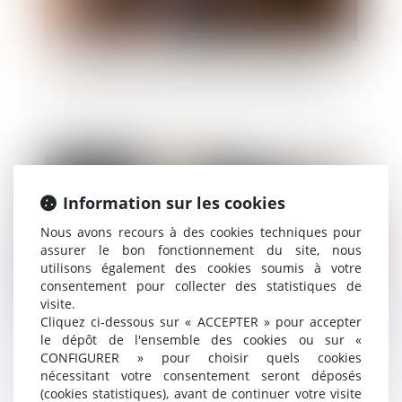
Port de chaussures de sécurité obligatoire :
une protection essentielle pour les travailleurs
Publié le :
23/06/2023
Information sur les cookies
Nous avons recours à des cookies techniques pour
assurer le bon fonctionnement du site, nous
utilisons également des cookies soumis à votre
consentement pour collecter des statistiques de
visite.
Cliquez ci-dessous sur « ACCEPTER » pour accepter
le dépôt de l'ensemble des cookies ou sur «
CONFIGURER » pour choisir quels cookies
Accident en télétravail, un petit tour d’Europe
nécessitant votre consentement seront déposés
(cookies statistiques), avant de continuer votre visite