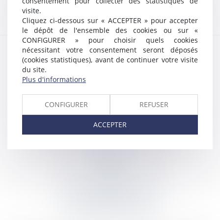
consentement pour collecter des statistiques de
visite.
Cliquez ci-dessous sur « ACCEPTER » pour accepter
le dépôt de l'ensemble des cookies ou sur «
CONFIGURER » pour choisir quels cookies
nécessitant votre consentement seront déposés
(cookies statistiques), avant de continuer votre visite
du site.
Plus d'informations
DANJOU & ASSOCIES
CONFIGURER
REFUSER
12 rue Edmond Rostand - 13006 MARSEILLE
Tél :
04 91 55 68 97
- Fax : 04 91 55 05 16
ACCEPTER
Mail :
contact@danjou-associes.fr
CONTACT
ACCÈS
PRISE DE RENDEZ-VOUS